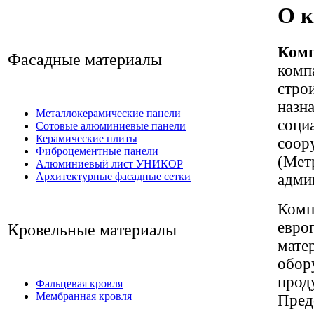
О 
Комп
Фасадные материалы
комп
стро
назн
Металлокерамические панели
соци
Сотовые алюминиевые панели
Керамические плиты
соор
Фиброцементные панели
(Мет
Алюминиевый лист УНИКОР
Архитектурные фасадные сетки
адми
Комп
евро
Кровельные материалы
мате
обор
прод
Фальцевая кровля
Мембранная кровля
Пред