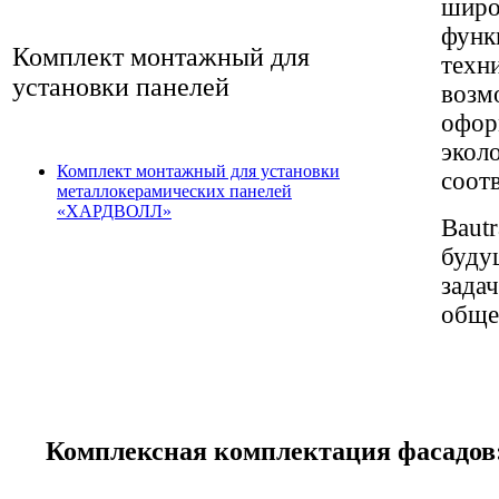
широ
функ
Комплект монтажный для
техн
установки панелей
возм
офор
экол
Комплект монтажный для установки
соот
металлокерамических панелей
«ХАРДВОЛЛ»
Bautr
буду
зада
обще
Комплексная комплектация фасадов