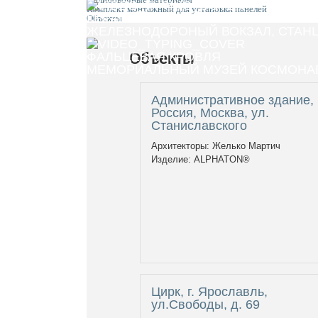
Комплект монтажный для установки панелей
КЕРАМИЧЕСКИЕ ПАНЕЛИ
Объекты
ЖЕЛЕЗНОДОРОНЫЙ ВОКЗАЛ, СТАНЦИ
ФАЛЬЦЕВАЯ КРОВЛЯ
Объекты
МЕМОРИАЛЬНЫЙ МУЗЕЙ КОСМОНАВ
Административное здание,
Россия, Москва, ул.
Станиславского
Архитекторы: Желько Мартич
Изделие: ALPHATON®
Цирк, г. Ярославль,
ул.Свободы, д. 69