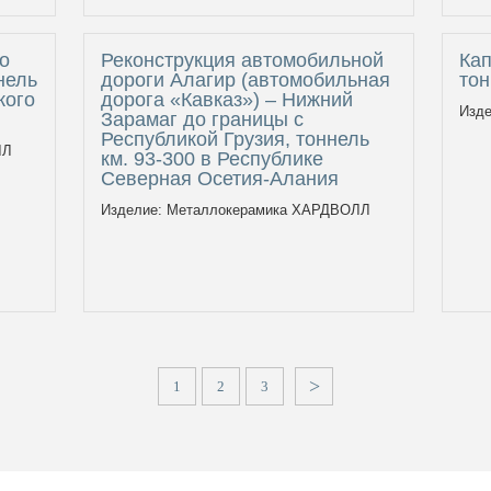
о
Реконструкция автомобильной
Кап
нель
дороги Алагир (автомобильная
то
кого
дорога «Кавказ») – Нижний
Изд
Зарамаг до границы с
Республикой Грузия, тоннель
ЛЛ
км. 93-300 в Республике
Северная Осетия-Алания
Изделие: Металлокерамика ХАРДВОЛЛ
>
1
2
3