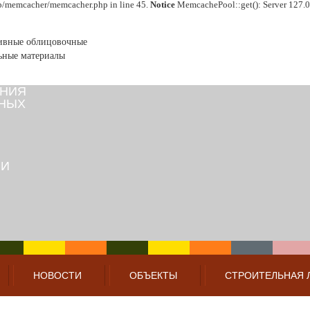
ib/memcacher/memcacher.php in line 45.
Notice
MemcachePool::get(): Server 127.0.0
ивные облицовочные
ьные материалы
ДНЫХ
НОВОСТИ
ОБЪЕКТЫ
СТРОИТЕЛЬНАЯ 
ЦВЕТНОЙ ПЕЧАТЬЮ