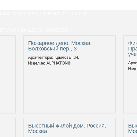
Я "АЛЬПИКА-СЕРВИС" Г. СОЧИ
ТИКИ НА ВДНХ, МОСКВА
Пожарное депо, Москва,
Фи
Волховский пер., 3
Пра
уче
Архитекторы: Крылова Т.И.
Архи
Изделие: ALPHATON®
Изд
Высотный жилой дом, Россия,
Выс
Москва
Мо