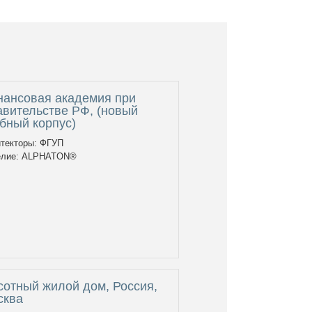
нансовая академия при
вительстве РФ, (новый
бный корпус)
текторы: ФГУП
елие: ALPHATON®
отный жилой дом, Россия,
сква