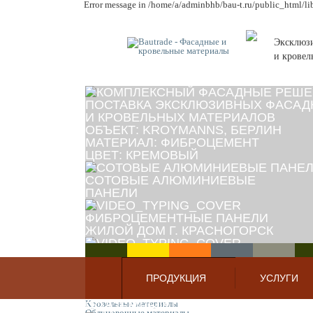
Error message in /home/a/adminbhb/bau-t.ru/public_html/l
Эксклюз
и кровел
ПОСТАВКА ЭКСКЛЮЗИВНЫХ ФАСА
И КРОВЕЛЬНЫХ МАТЕРИАЛОВ
ОБЪЕКТ: KROYMANNS, БЕРЛИН
МАТЕРИАЛ: ФИБРОЦЕМЕНТ
ЦВЕТ: КРЕМОВЫЙ
СОТОВЫЕ АЛЮМИНИЕВЫЕ
ПАНЕЛИ
ФИБРОЦЕМЕНТНЫЕ ПАНЕЛИ
ЖИЛОЙ ДОМ Г. КРАСНОГОРСК
МЕТАЛЛОКЕРАМИЧЕСКИЕ ПАНЕЛИ
ТАГАНСКИЙ ТОННЕЛЬ, МОСКВА
ПРОДУКЦИЯ
УСЛУГИ
АЛЮМИНИЕВЫЕ ПАНЕЛИ С ПОЛНО
Кровельные материалы
ПОДЗЕМНЫЙ ПЕРЕХОД
Облицовочные материалы